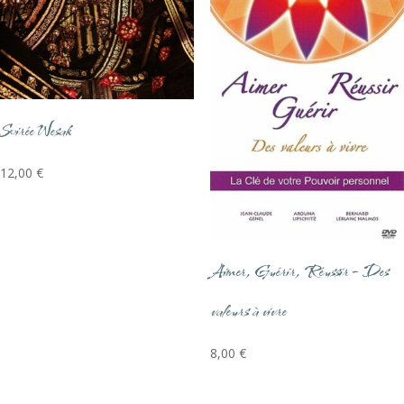
Soirée Wesak
12,00
€
Aimer, Guérir, Réussir – Des
valeurs à vivre
8,00
€