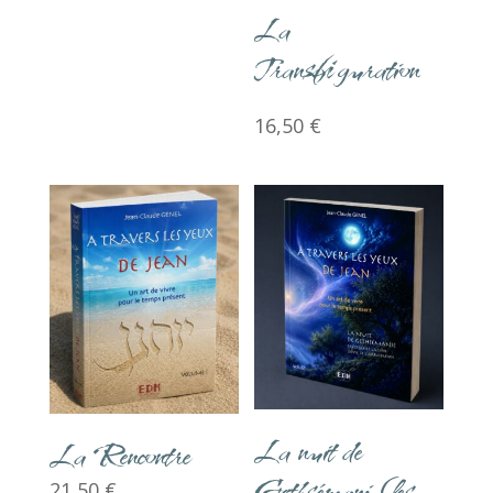
La
Transfiguration
16,50
€
La nuit de
La Rencontre
Gethsémani (les
21,50
€