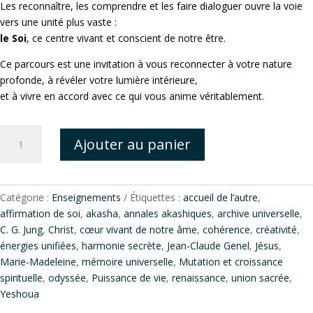
Les reconnaître, les comprendre et les faire dialoguer ouvre la voie
vers une unité plus vaste :
le Soi
, ce centre vivant et conscient de notre être.
Ce parcours est une invitation à vous reconnecter à votre nature
profonde, à révéler votre lumière intérieure,
et à vivre en accord avec ce qui vous anime véritablement.
quantité
Ajouter au panier
de
3
Sessions
Vers
Catégorie :
Enseignements
Étiquettes :
accueil de l’autre
,
l'amour
affirmation de soi
,
akasha
,
annales akashiques
,
archive universelle
,
du
C. G. Jung
,
Christ
,
cœur vivant de notre âme
,
cohérence
,
créativité
,
Soi
énergies unifiées
,
harmonie secrète
,
Jean-Claude Genel
,
Jésus
,
Marie-Madeleine
,
mémoire universelle
,
Mutation et croissance
spirituelle
,
odyssée
,
Puissance de vie
,
renaissance
,
union sacrée
,
Yeshoua