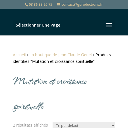
03 86 98 20 75
contact@gproductions.fr
Sélectionner Une Page
Accueil
/
La boutique de Jean Claude Genel
/ Produits
identifiés “Mutation et croissance spirituelle”
Mutation et croissance
spirituelle
2 résultats affichés