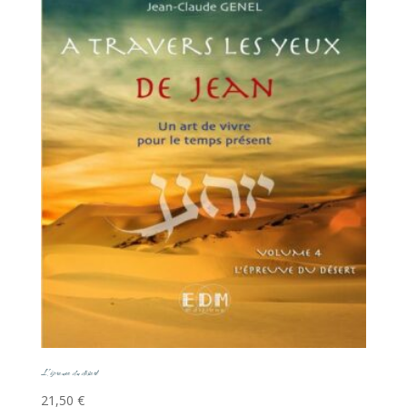
L’épreuve du désert
21,50
€