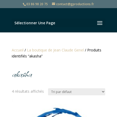
03 86 98 20 75
contact@gproductions.fr
Sélectionner Une Page
Accueil
/
La boutique de Jean Claude Genel
/ Produits
identifiés “akasha”
akasha
4 résultats affichés