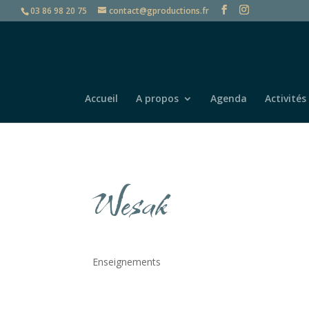
03 86 98 20 75
contact@gproductions.fr
Accueil
A propos
Agenda
Activités
Wesak
Enseignements