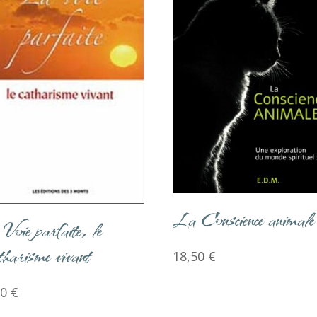
La Conscience animale
Voie parfaite, le
harisme vivant
18,50
€
20
€