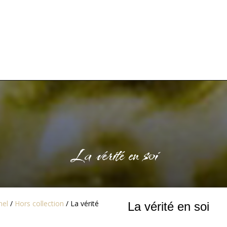
és
Enseignements
Yoga des valeurs
Medi@m
La vérité en soi
nel
/
Hors collection
/ La vérité
La vérité en soi