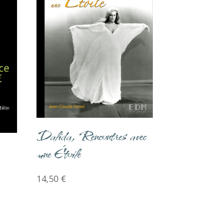
Dalida, Rencontres avec
une Étoile
14,50
€