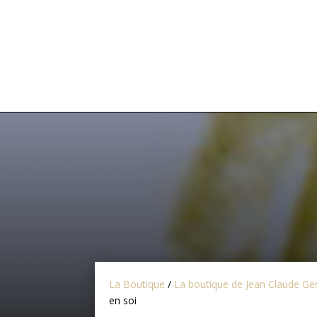
Accueil
A propos
Agenda
Activit
Connexion enseignements
La Boutique
/
La boutique de Jean Claude Ge
en soi