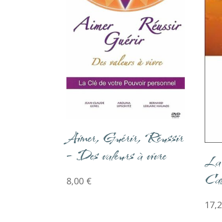
Aimer, Guérir, Réussir
– Des valeurs à vivre
La 
Cat
8,00
€
17,