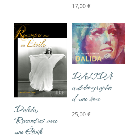
17,00
€
DALIDA
autobiographie
d’une âme
Dalida,
25,00
€
Rencontres avec
une Étoile