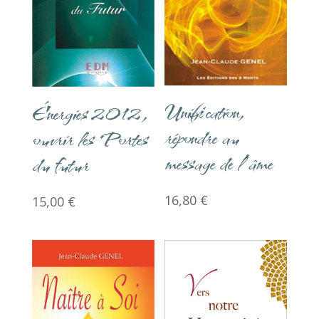
Unification,
Énergies 2012,
répondre au
ouvrir les Portes
message de l’âme
du futur
16,80
€
15,00
€