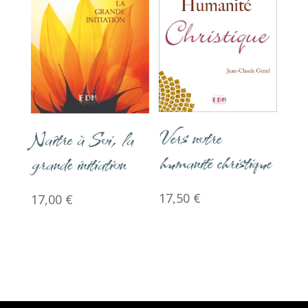
Vers notre
Naître à Soi, la
humanité christique
grande initiation
17,50
€
17,00
€