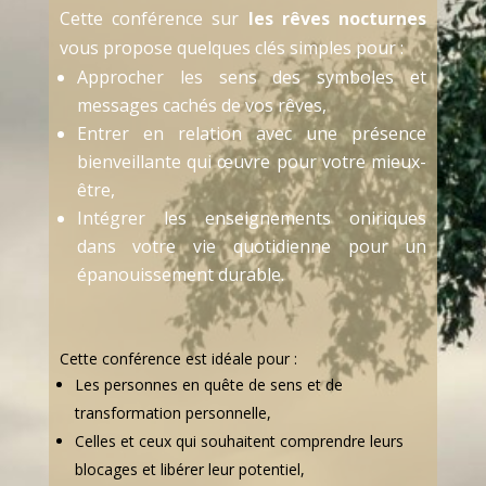
Cette conférence sur
les rêves nocturnes
vous propose quelques clés simples pour :
Approcher les sens des symboles et
messages cachés de vos rêves,
Entrer en relation avec une présence
bienveillante qui œuvre pour votre mieux-
être,
Intégrer les enseignements oniriques
dans votre vie quotidienne pour un
épanouissement durable.
Cette conférence est idéale pour :
Les personnes en quête de sens et de
transformation personnelle,
Celles et ceux qui souhaitent comprendre leurs
blocages et libérer leur potentiel,