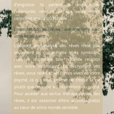
d’angoisse. Ils parlent le langage de
l’intériorité, révélant ce que votre esprit
conscient ignore ou refoule.
L’Interprétation des rêves : une rencontre avec
votre inconscient
L’objectif de l’analyse des rêves n’est pas
seulement de comprendre leurs symboles,
mais de construire une nouvelle relation
avec votre inconscient. En décryptant vos
rêves, vous réveillez les forces vives de votre
psyché, ce qui vous permet de choisir la vie
plutôt que de subir les répétitions du passé.
Pour accéder aux vertus thérapeutiques des
rêves, il est essentiel d’être accompagné(e)
au cœur de votre monde sensible.