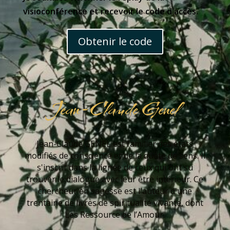
visioconférence et recevoir le code d'accès.
Obtenir le code
Jean-Claude Genel
Jean-Claude GENEL est familier des états
modifiés de conscience et de la quête de sens. Il
s'inscrit dans la lignée de ceux qui ont su
trouver le dialogue avec leur être intérieur. Ce
chercheur en sagesse est l'auteur d'une
trentaine de livres de spiritualité vivante, dont
Les Ressource de l’Amour.