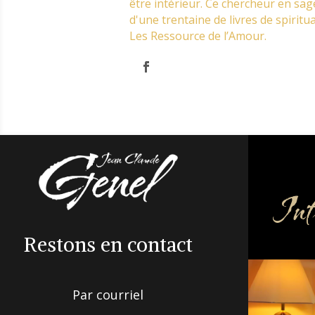
être intérieur. Ce chercheur en sag
d'une trentaine de livres de spiritua
Les Ressource de l’Amour.
Inf
Restons en contact
Par courriel