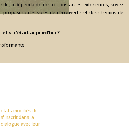
onde, indépendante des circonstances extérieures, soyez
l proposera des voies de découverte et des chemins de
 et si c’était aujourd’hui ?
nsformante !
 états modifiés de
 s'inscrit dans la
e dialogue avec leur