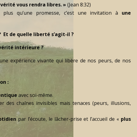
 vérité vous rendra libres. »
(Jean 8:32)
 plus qu’une promesse, c’est une invitation à
une
 ?
Et de quelle liberté s’agit-il ?
 vérité intérieure ?
une expérience vivante qui libère de nos peurs, de nos
on :
entique
avec soi-même.
er des chaînes invisibles mais tenaces (peurs, illusions,
otidien
par l’écoute, le lâcher-prise et l’accueil de «
plus