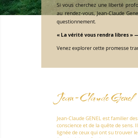
Si vous cherchez une liberté prof
au rendez-vous, Jean-Claude Gene
questionnement.
« La vérité vous rendra libres » —
Venez explorer cette promesse tra
Jean-Claude Genel
Jean-Claude GENEL est familier des
conscience et de la quête de sens. Il
lignée de ceux qui ont su trouver l