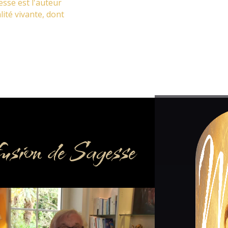
esse est l'auteur
lité vivante, dont
usion de Sagesse