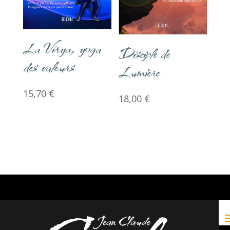
La Virya, yoga
Disciple de
des valeurs
Lumière
15,70
€
18,00
€