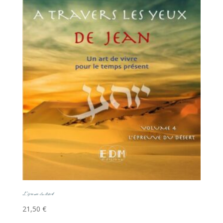
L’épreuve du désert
21,50
€