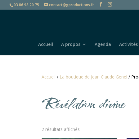
03 86 98 20 75
contact@gproductions.fr
Accueil
A propos
Agenda
Activités
Accueil
/
La boutique de Jean Claude Genel
/ Prod
Révélation divine
2 résultats affichés