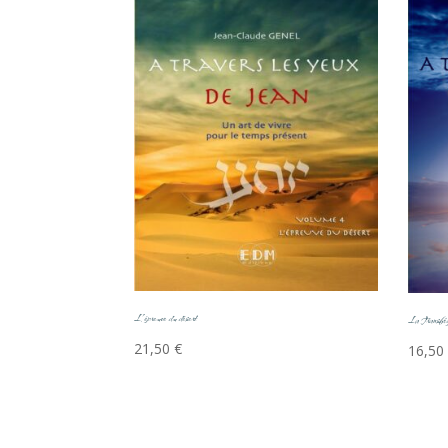
L’épreuve du désert
La Transfig
21,50
€
16,50