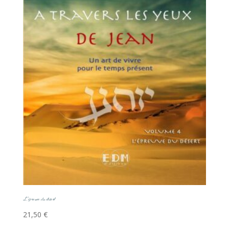
L’épreuve du désert
21,50
€