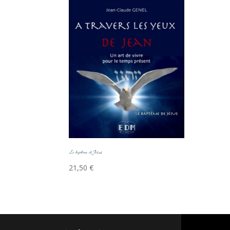
Le baptême de Jésus
21,50
€