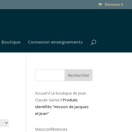
Éléments 0
Boutique
Connexion enseignements
Rechercher
Accueil
/
La boutique de Jean
Claude Genel
/ Produits
identifiés “mission de Jacques
et Jean”
Visioconférences