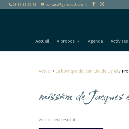
03 86 98 20 75
contact@gproductions.fr
Accueil
A propos
Agenda
Activités
Accueil
/
La boutique de Jean Claude Genel
/ Pro
mission de Jacques 
Voici le seul résultat