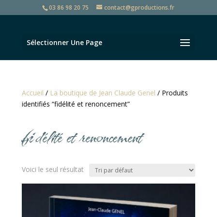
03 86 98 20 75
contact@gproductions.fr
Sélectionner Une Page
Accueil
/
La boutique de Jean Claude Genel
/ Produits
identifiés “fidélité et renoncement”
fidélité et renoncement
Voici le seul résultat