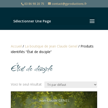
03 86 98 20 75
contact@gproductions.fr
Sélectionner Une Page
Accueil
/
La boutique de Jean Claude Genel
/ Produits
identifiés “État de disciple”
État de disciple
Voici le seul résultat