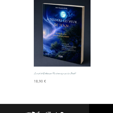
La nuit de Gethsémani (les derniers jours du Christ)
18,90
€