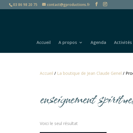
03 86 98 20 75
contact@gproductions.fr
Accueil
A propos
Agenda
Activités
Accueil
/
La boutique de Jean Claude Genel
/ Pro
enseignement spiritue
Voici le seul résultat