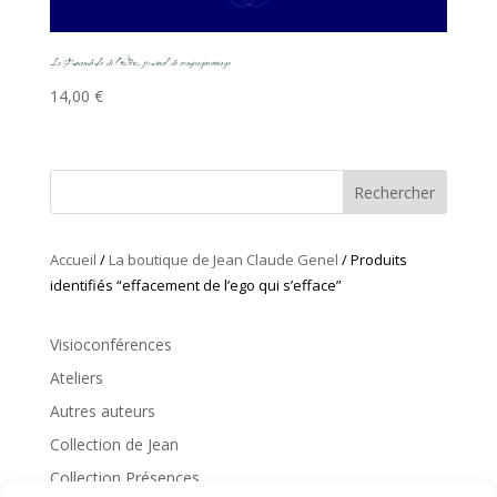
Le Funambule de l’Être, journal de compagnonnage
14,00
€
Rechercher
Accueil
/
La boutique de Jean Claude Genel
/ Produits
identifiés “effacement de l’ego qui s’efface”
Visioconférences
Ateliers
Autres auteurs
Collection de Jean
Collection Présences