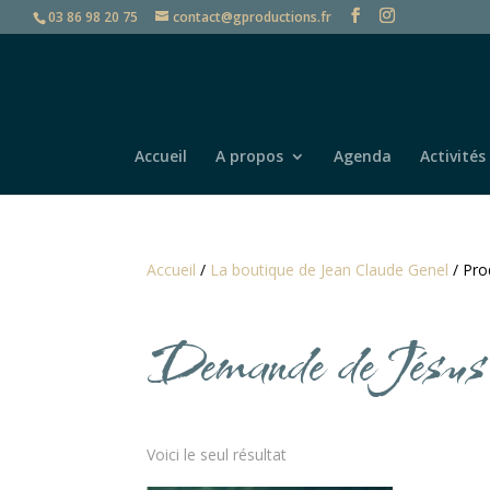
03 86 98 20 75
contact@gproductions.fr
Accueil
A propos
Agenda
Activités
Accueil
/
La boutique de Jean Claude Genel
/ Pro
Demande de Jésus
Voici le seul résultat