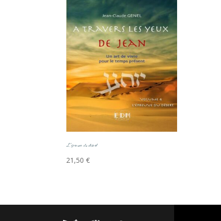
L’épreuve du désert
21,50
€