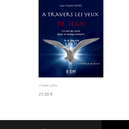
Le baptême de Jésus
21,50
€