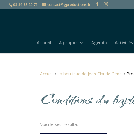
03 86 98 20 75
contact@gproductions.fr
Accueil
A propos
Agenda
Activités
Accueil
/
La boutique de Jean Claude Genel
/ Pro
Conditions du bapt
Voici le seul résultat