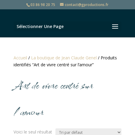
03 86 98 20 75
contact@gproductions.fr
Sélectionner Une Page
Accueil
/
La boutique de Jean Claude Genel
/ Produits
identifiés “Art de vivre centré sur l’amour”
Art de vivre centré sur
l’amour
Voici le seul résultat