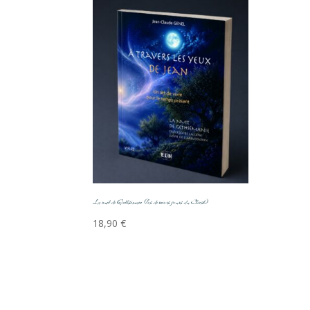
La nuit de Gethsémani (les derniers jours du Christ)
18,90
€