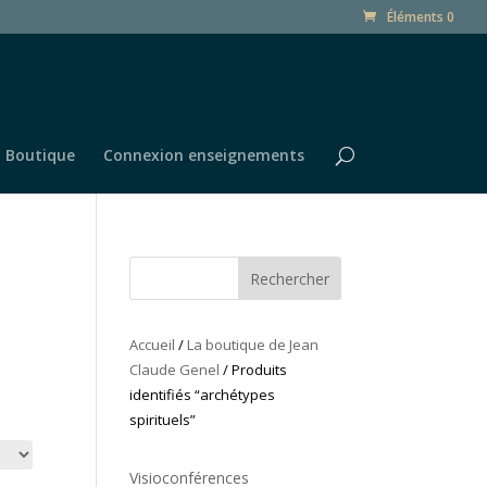
Éléments 0
Boutique
Connexion enseignements
Rechercher
Accueil
/
La boutique de Jean
Claude Genel
/ Produits
identifiés “archétypes
spirituels”
Visioconférences