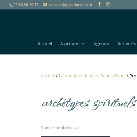
03 86 98 20 75
contact@gproductions.fr
Accueil
A propos
Agenda
Activités
Accueil
/
La boutique de Jean Claude Genel
/ Prod
archétypes spirituels
Voici le seul résultat