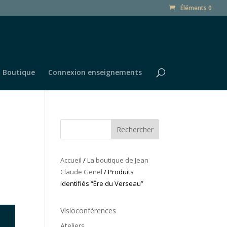
Éléments 0
Boutique
Connexion enseignements
Rechercher
Accueil
/
La boutique de Jean
Claude Genel
/ Produits
identifiés “Ère du Verseau”
Visioconférences
Ateliers