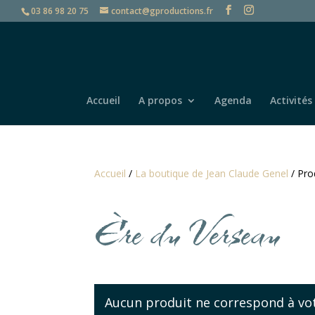
03 86 98 20 75
contact@gproductions.fr
Accueil
A propos
Agenda
Activités
Accueil
/
La boutique de Jean Claude Genel
/ Pro
Ère du Verseau
Aucun produit ne correspond à vot